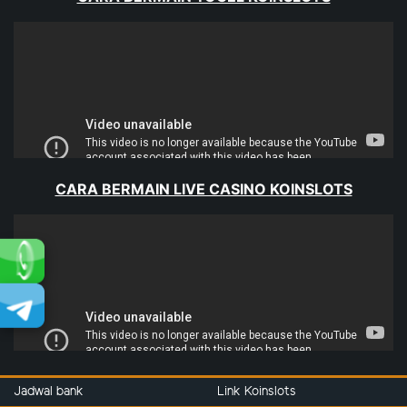
CARA BERMAIN LIVE CASINO KOINSLOTS
Jadwal bank
Link Koinslots