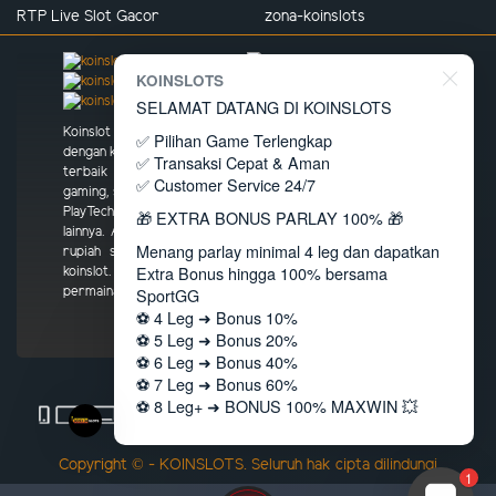
RTP Live Slot Gacor
zona-koinslots
KOINSLOTS
SELAMAT DATANG DI KOINSLOTS
Koinslot menghadirkan beberapa permainan live casino
✅ Pilihan Game Terlengkap
dengan kerjasama melalui beberapa provider judi online
✅ Transaksi Cepat & Aman
terbaik di dunia, misalnya pragmatic play, evolution
✅ Customer Service 24/7
gaming, sbobet casino, WM Casino, Sexy Gaming, eBet,
PlayTech, dan berbagai macam jenis provider terbaik
🎁 EXTRA BONUS PARLAY 100% 🎁
lainnya. Anda bisa melalukan betting mulai dari Rp 5rb
Menang parlay minimal 4 leg dan dapatkan
rupiah saja untuk dapat mencoba bermain di situs
Extra Bonus hingga 100% bersama
koinslot. Cukup gunakan 1 ID saja untuk semua jenis
SportGG
permainan.
⚽️ 4 Leg ➜ Bonus 10%
⚽️ 5 Leg ➜ Bonus 20%
⚽️ 6 Leg ➜ Bonus 40%
⚽️ 7 Leg ➜ Bonus 60%
⚽️ 8 Leg+ ➜ BONUS 100% MAXWIN 💥
✅ Min bet Rp70K
✅ Odds min 1.7 / leg
Copyright © - KOINSLOTS. Seluruh hak cipta dilindungi
1
✅ Bonus hingga Rp 27 juta / hari