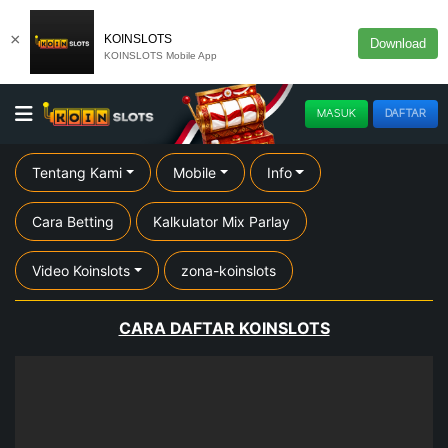
×
KOINSLOTS
Download
KOINSLOTS Mobile App
MASUK
DAFTAR
Tentang Kami
Mobile
Info
Cara Betting
Kalkulator Mix Parlay
Video Koinslots
zona-koinslots
CARA DAFTAR KOINSLOTS